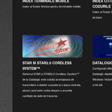
INDEX TERMINALE MOBILE
INDEX CIT
CODURILE
Index al fiselor tehnice pentru terminalele mobile.
Index al fiselor 
de bare.
STAR SI STAR2.0 CORDLESS
DATALOGI
SYSTEM™
Configurati citi
Sistemul STAR si STAR2.0 Cordless System™
Datalogic Aladd
de la Datalogic este solutia avantajoasa de
Windows Vista® 
transmitere a datelor scanate la o baza centrala,
si 64 biti.
atunci cand este vorba despre o anumita
cantitate de date de transmis.