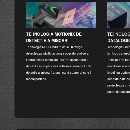
TEHNOLOGIA MOTIONIX DE
TEHNOLOG
DETECTIE A MISCARII
DATALOGI
Tehnologia MOTIONIX™ de la Datalogic
Tehnologia Gre
detecteaza intuitiv actiunea operatorului de a
luminos ca feed
interschimba modul de utilizare al scanerului.
Principiul de fu
Acest lucru implica dezactivarea senzorului de
mobil sau scane
detectie al miscarii atunci cand scanerul este in
imaginea codulu
modul portabil.
aceasta este de
proiecteaza un 
punct de culoar